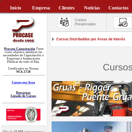
Inicio
Empresa
Clientes
Noticias
Contactos
Cursos
Presenciales
Cursos Distribuídos por Areas de Interés
Procase Capacitación
Tiene
como objetivo satisfacer las
necesidades de Capacitación a
Empresas e Instituciones
Públicas de todo el País.
Cursos
Certificados en Norma
NCh 2728
Cursos por Area
Descargar
Listado de Cursos
Más de
18.000
participantes y