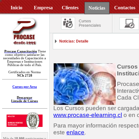
Inicio
Empresa
Clientes
Contactos
Noticias
Cursos
Presenciales
Noticias: Detalle
Procase Capacitación
Tiene
como objetivo satisfacer las
necesidades de Capacitación a
Empresas e Instituciones
Públicas de todo el País.
Cursos
Institu
Certificados en Norma
NCh 2728
Procase
Cursos por Area
Interact
Cada Cl
Descargar
Listado de Cursos
Los Cursos pueden ser cargada
www.procase-elearning.cl
o en c
Para mayor información respecto
este
enlace
.
Más de
18.000
participantes y