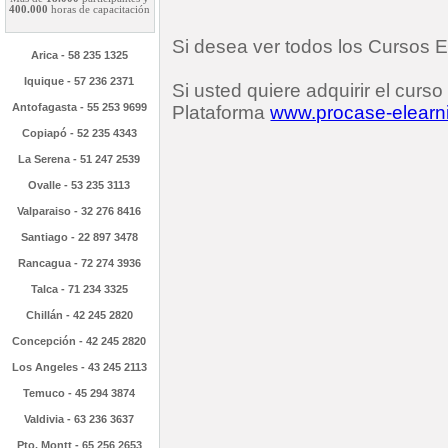
400.000
horas de capacitación
Si desea ver todos los Cursos 
Arica - 58 235 1325
Iquique - 57 236 2371
Si usted quiere adquirir el curs
Antofagasta - 55 253 9699
Plataforma
www.procase-elearni
Copiapó - 52 235 4343
La Serena - 51 247 2539
Ovalle - 53 235 3113
Valparaiso - 32 276 8416
Santiago - 22 897 3478
Rancagua - 72 274 3936
Talca - 71 234 3325
Chillán - 42 245 2820
Concepción - 42 245 2820
Los Angeles - 43 245 2113
Temuco - 45 294 3874
Valdivia - 63 236 3637
Pto. Montt - 65 256 2653