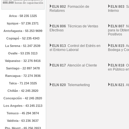
400.000
horas de capacitación
ELN 802
Formación de
ELN 803
Sa
Relatores
Interno
Arica - 58 235 1325
Iquique - 57 236 2371
ELN 806
Técnicas de Ventas
ELN 807
Ne
Efectivas
para la Obte
Antofagasta - 55 253 9699
Positivos
Copiapó - 52 235 4343
ELN 813
Control del Estrés en
ELN 815
Ad
La Serena - 51 247 2539
el Entorno Laboral
Bodega y Con
Ovalle - 53 235 3113
Valparaiso - 32 276 8416
ELN 817
Atención al Cliente
ELN 818
Or
Santiago - 22 897 3478
en Público e
Rancagua - 72 274 3936
Talca - 71 234 3325
ELN 820
Telemarketing
ELN 821
At
Chillán - 42 245 2820
Concepción - 42 245 2820
Los Angeles - 43 245 2113
Temuco - 45 294 3874
Valdivia - 63 236 3637
Pto. Montt - 65 256 2653