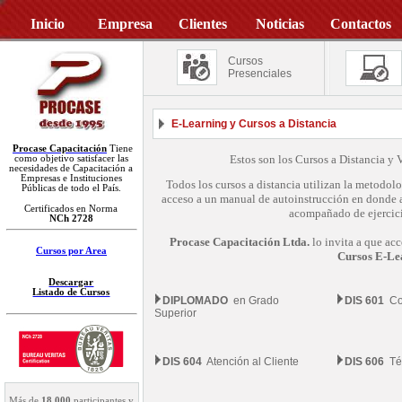
Inicio
Empresa
Clientes
Noticias
Contactos
Cursos
Presenciales
E-Learning y Cursos a Distancia
Procase Capacitación
Tiene
Estos son los Cursos a Distancia y
como objetivo satisfacer las
necesidades de Capacitación a
Empresas e Instituciones
Todos los cursos a distancia utilizan la metodolo
Públicas de todo el País.
acceso a un manual de autoinstrucción en donde a
Certificados en Norma
acompañado de ejercicio
NCh 2728
Procase Capacitación Ltda.
lo invita a que ac
Cursos por Area
Cursos E-Lea
Descargar
Listado de Cursos
DIPLOMADO
en Grado
DIS 601
Com
Superior
DIS 604
Atención al Cliente
DIS 606
Téc
Más de
18.000
participantes y