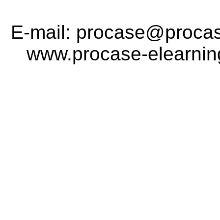
E-mail: procase@procase
www.procase-elearning