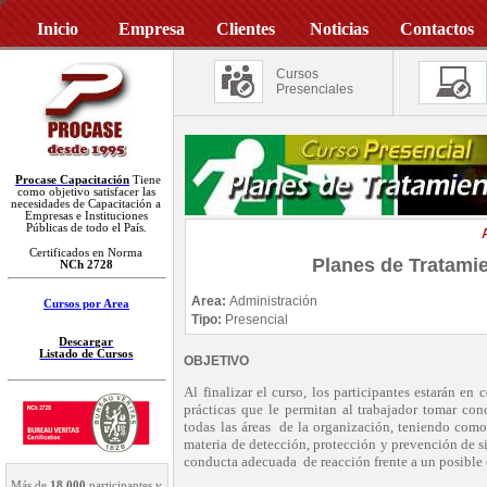
Inicio
Empresa
Clientes
Noticias
Contactos
Cursos
Presenciales
Procase Capacitación
Tiene
como objetivo satisfacer las
necesidades de Capacitación a
Empresas e Instituciones
Públicas de todo el País.
Certificados en Norma
Planes de Tratamie
NCh 2728
Area:
Administración
Cursos por Area
Tipo:
Presencial
Descargar
Listado de Cursos
OBJETIVO
Al finalizar el curso, los participantes estarán e
prácticas que le permitan al trabajador tomar con
todas las áreas de la organización, teniendo com
materia de detección, protección y prevención de s
conducta adecuada de reacción frente a un posible
Más de
18.000
participantes y