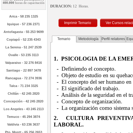
400.000
horas de capacitación
DURACION:
12 Horas.
Arica - 58 235 1325
Imprimir Temario
Iquique - 57 236 2371
Antofagasta - 55 253 9699
Temario
Metodología
Perfil relatores
Equ
Copiapó - 52 235 4343
La Serena - 51 247 2539
Ovalle - 53 235 3113
1. PSICOLOGIA DE LA EME
Valparaiso - 32 276 8416
- Definiendo el concepto.
Santiago - 22 897 3478
- Objeto de estudio en su quehace
Rancagua - 72 274 3936
- El concepto del ser humano en e
Talca - 71 234 3325
- El significado del trabajo.
Chillán - 42 245 2820
- Análisis de la seguridad en el tr
- Concepto de organización.
Concepción - 42 245 2820
- La organización como sistema s
Los Angeles - 43 245 2113
Temuco - 45 294 3874
2. CULTURA PREVENTIV
LABORAL.
Valdivia - 63 236 3637
Pto. Montt - 65 256 2653