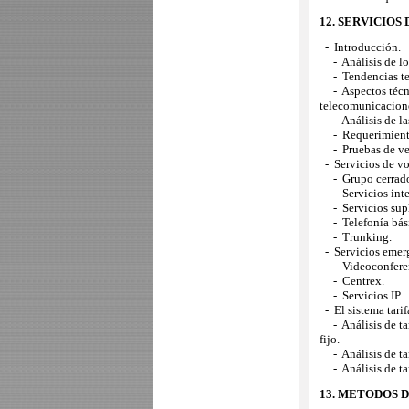
12. SERVICIO
- Introducción.
- Análisis de los
- Tendencias tec
- Aspectos técnic
telecomunicacion
- Análisis de las
- Requerimientos
- Pruebas de veri
- Servicios de vo
- Grupo cerrado 
- Servicios intel
- Servicios supl
- Telefonía bási
- Trunking.
- Servicios emerg
- Videoconferen
- Centrex.
- Servicios IP.
- El sistema tarif
- Análisis de tari
fijo.
- Análisis de tari
- Análisis de tar
13. METODOS 