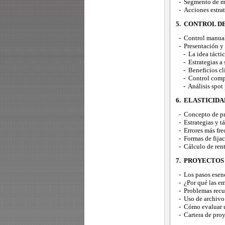
- Segmento de me
- Acciones estrat
5. CONTROL D
- Control manual 
- Presentación y 
- La idea táctic
- Estrategias a s
- Beneficios cli
- Control compu
- Análisis spot p
6. ELASTICIDA
- Concepto de pre
- Estrategias y tá
- Errores más frec
- Formas de fijac
- Cálculo de rent
7. PROYECTOS
- Los pasos esenc
- ¿Por qué las em
- Problemas recur
- Uso de archivo 
- Cómo evaluar u
- Cartera de proy