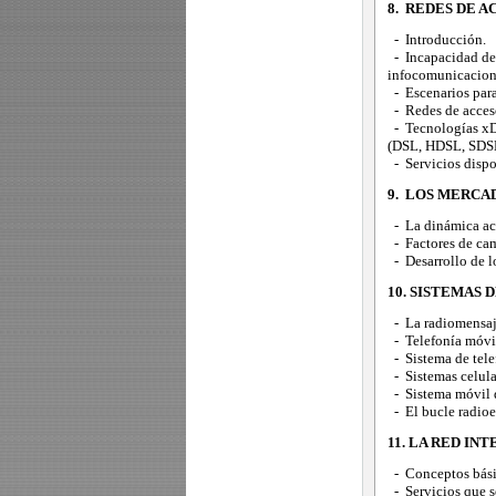
8. REDES DE A
- Introducción.
- Incapacidad de 
infocomunicacion
- Escenarios para 
- Redes de acceso
- Tecnologías xD
(DSL, HDSL, SDS
- Servicios dispon
9. LOS MERCA
- La dinámica act
- Factores de ca
- Desarrollo de l
10. SISTEMAS
- La radiomensaje
- Telefonía móvil
- Sistema de telef
- Sistemas celul
- Sistema móvil 
- El bucle radioel
11. LA RED IN
- Conceptos básic
- Servicios que s