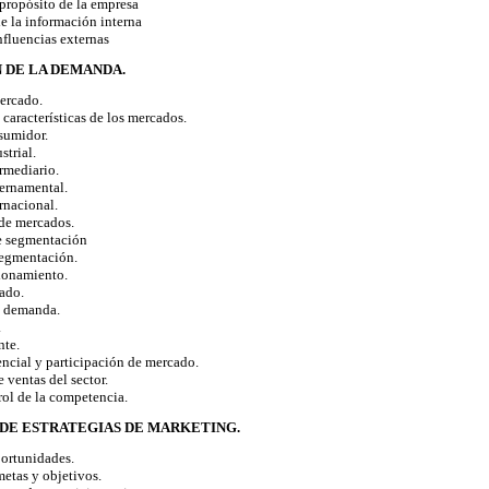
propósito de la empresa
 la información interna
fluencias externas
N DE LA DEMANDA.
ercado.
características de los mercados.
umidor.
trial.
mediario.
rnamental.
nacional.
de mercados.
 segmentación
egmentación.
ionamiento.
ado.
a demanda.
.
te.
ial y participación de mercado.
entas del sector.
rol de la competencia.
 DE ESTRATEGIAS DE MARKETING.
ortunidades.
etas y objetivos.