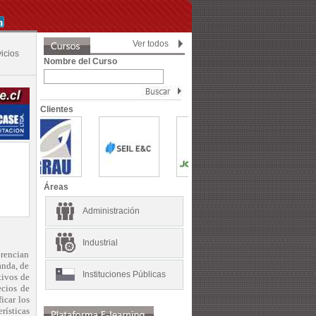
Ver todos
icios
Nombre del Curso
Clientes
Áreas
Administración
Industrial
erencian
anda, de
Instituciones Públicas
tivos de
ecios de
icar los
rísticas