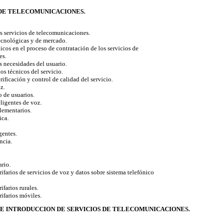
S DE TELECOMUNICACIONES.
 servicios de telecomunicaciones.
nológicas y de mercado.
os en el proceso de contratación de los servicios de
es.
 necesidades del usuario.
 técnicos del servicio.
ficación y control de calidad del servicio.
z.
de usuarios.
igentes de voz.
ementarios.
ca.
entes.
cia.
ario.
farios de servicios de voz y datos sobre sistema telefónico
farios rurales.
ifarios móviles.
DE INTRODUCCION DE SERVICIOS DE TELECOMUNICACIONES.