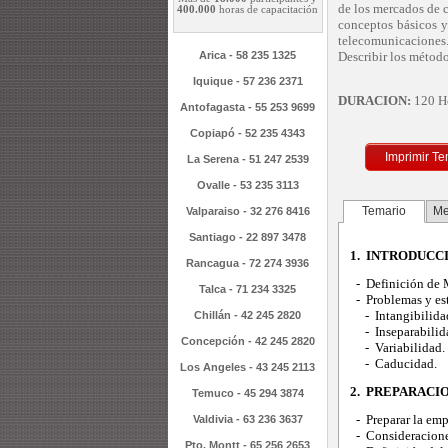
de los mercados de 
400.000
horas de capacitación
conceptos básicos y 
telecomunicaciones. 
Arica - 58 235 1325
Describir los método
Iquique - 57 236 2371
DURACION:
120 Ho
Antofagasta - 55 253 9699
Copiapó - 52 235 4343
Imprimir Te
La Serena - 51 247 2539
Ovalle - 53 235 3113
Temario
Me
Valparaiso - 32 276 8416
Santiago - 22 897 3478
1. INTRODUCC
Rancagua - 72 274 3936
- Definición de 
Talca - 71 234 3325
- Problemas y est
- Intangibilidad 
Chillán - 42 245 2820
- Inseparabilid
Concepción - 42 245 2820
- Variabilidad.
- Caducidad.
Los Angeles - 43 245 2113
2. PREPARACI
Temuco - 45 294 3874
- Preparar la emp
Valdivia - 63 236 3637
- Consideracione
Pto. Montt - 65 256 2653