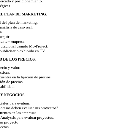
rcado y posicionamiento.
égicas.
EL PLAN DE MARKETING.
del plan de marketing.
análisis de caso real.
a.
eguir.
ente – empresa.
tacional usando MS-Project.
ublicitario exhibido en TV.
D DE LOS PRECIOS.
cio y valor.
cticas.
uentes en la fijación de precios.
ión de precios.
abilidad.
 Y NEGOCIOS.
iales para evaluar.
presas deben evaluar sus proyectos?.
rentes en las empresas.
Analyssis para evaluar proyectos.
n proyecto.
ectos.