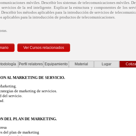
comunicaciones móviles. Describir los sistemas de telecomunicaciones móviles. Def
servicios de la red inteligente. Explicar la estructura y componentes de los serv
Describir los métodos aplicables para la introducción de servicios de telecomunic
s aplicables para la introducción de productos de telecomunicaciones.
ras.
mario
todología
Perfil relatores
Equipamiento
Material
Lugar
Cotiza
ION AL MARKETING DE SERVICIO.
Marketing.
rategias de marketing de servicios.
del servicio.
ad.
ON DEL PLAN DE MARKETING.
resa
s del plan de marketing