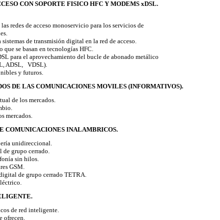
CCESO CON SOPORTE FISICO HFC Y MODEMS xDSL.
las redes de acceso monoservicio para los servicios de
es.
sistemas de transmisión digital en la red de acceso.
 que se basan en tecnologías HFC.
SL para el aprovechamiento del bucle de abonado metálico
L, ADSL, VDSL).
ibles y futuros.
DOS DE LAS COMUNICACIONES MOVILES (INFORMATIVOS).
ual de los mercados.
mbio.
os mercados.
 DE COMUNICACIONES INALAMBRICOS.
ría unidireccional.
 de grupo cerrado.
onía sin hilos.
ares GSM.
digital de grupo cerrado TETRA.
éctrico.
TELIGENTE.
os de red inteligente.
e ofrecen.