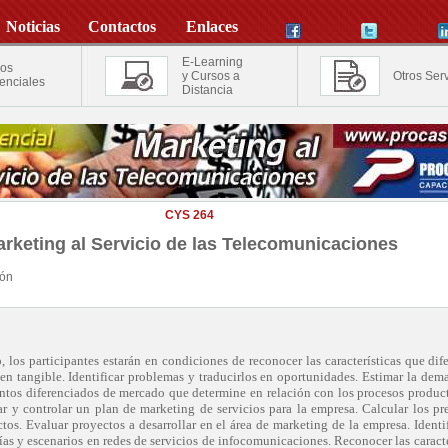
Noticias
Contactos
Enlaces
E-Learning
os
y Cursos a
Otros Serv
enciales
Distancia
CYS 264
rketing al Servicio de las Telecomunicaciones
ión
, los participantes estarán en condiciones de reconocer las características que dif
en tangible. Identificar problemas y traducirlos en oportunidades. Estimar la dem
ntos diferenciados de mercado que determine en relación con los procesos produc
ar y controlar un plan de marketing de servicios para la empresa. Calcular los pr
tos. Evaluar proyectos a desarrollar en el área de marketing de la empresa. Identif
as y escenarios en redes de servicios de infocomunicaciones. Reconocer las caracte