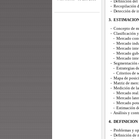
- Definición del 
- Recopilación de
- Detección de in
3. ESTIMACIO
- Concepto de m
- Clasificación y 
- Mercado cons
- Mercado indus
- Mercado inter
- Mercado gube
- Mercado inter
- Segmentación 
- Estrategias de
- Criterios de s
- Mapa de posic
- Matriz de merc
- Medición de l
- Mercado real
- Mercado laten
- Mercado potenc
- Estimación de v
- Análisis y cont
4. DEFINICION
- Problemas y op
- Definición de m