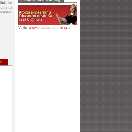
inir los
icios de
aciones.
Visite:
www.procase-elearning.cl
r