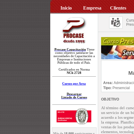
Inicio
Empresa
Clientes
Curs
Pres
Procase Capacitación
Tiene
como objetivo satisfacer las
necesidades de Capacitación a
Empresas e Instituciones
Públicas de todo el País.
Certificados en Norma
Ma
NCh 2728
Area:
Administrac
Cursos por Area
Tipo:
Presencial
Descargar
Listado de Cursos
OBJETIVO
Al término del curso
un servicio de un bi
acuerdo a los segme
la empresa. Planific
ventas de los produc
elementos, tecnologí
Más de
18.000
participantes y