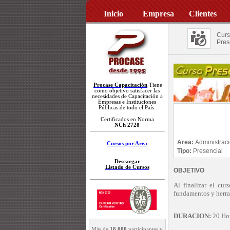
Inicio
Empresa
Clientes
Curs
Pres
Procase Capacitación
Tiene
como objetivo satisfacer las
necesidades de Capacitación a
Empresas e Instituciones
Públicas de todo el País.
Certificados en Norma
NCh 2728
Area:
Administrac
Cursos por Area
Tipo:
Presencial
Descargar
Listado de Cursos
OBJETIVO
Al finalizar el cur
fundamentos y herra
DURACION:
20 Hor
Más de
18.000
participantes y