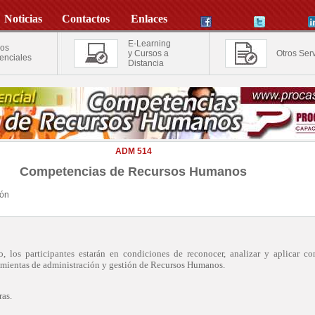
Noticias
Contactos
Enlaces
E-Learning
os
y Cursos a
Otros Serv
enciales
Distancia
ADM 514
Competencias de Recursos Humanos
ión
so, los participantes estarán en condiciones de reconocer, analizar y aplicar co
mientas de administración y gestión de Recursos Humanos.
as.