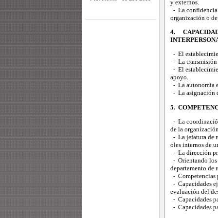
y externos.
- La confidencial
organización o de
4. CAPACID
INTERPERSONA
- El establecimie
- La transmisión 
- El establecimie
apoyo.
- La autonomía en
- La asignación d
5. COMPETENC
- La coordinación 
de la organización
- La jefatura de 
oles internos de 
- La dirección pr
- Orientando los 
departamento de 
- Competencias pa
- Capacidades eje
evaluación del d
- Capacidades par
- Capacidades par