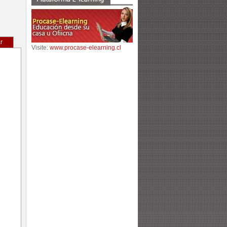
r
Visite:
www.procase-elearning.cl