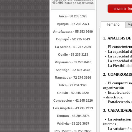
400.000
horas de capacitación
Imprimir Te
Arica - 58 235 1325
Iquique - 57 236 2371
Temario
Me
Antofagasta - 55 253 9699
1. ANALISIS D
Copiapó - 52 235 4343
- El conocimient
La Serena - 51 247 2539
- La capacidad de
Ovalle - 53 235 3113
- La capacidad de
- La capacidad de
Valparaiso - 32 276 8416
- La Flexibilidad,
Santiago - 22 897 3478
2. COMPROMIS
Rancagua - 72 274 3936
- El compromiso c
Talca - 71 234 3325
organización.
- Estableciendo ví
Chillán - 42 245 2820
y directivos.
Concepción - 42 245 2820
- Fortaleciendo u
Los Angeles - 43 245 2113
3. CAPACIDAD
Temuco - 45 294 3874
- La orientación 
internos.
Valdivia - 63 236 3637
- La satisfacción 
Pto. Montt - 65 256 2653