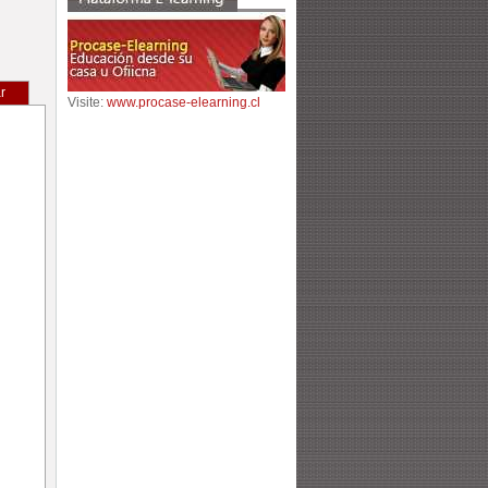
r
Visite:
www.procase-elearning.cl