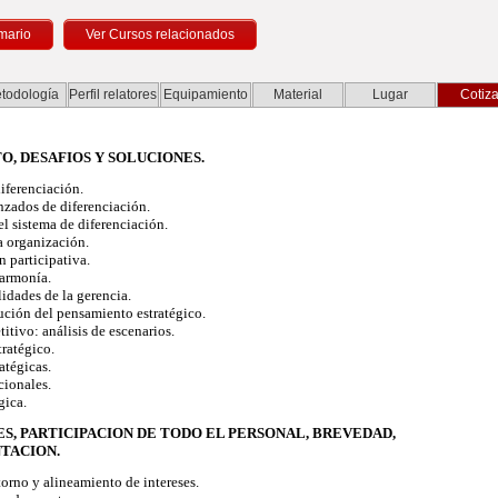
mario
todología
Perfil relatores
Equipamiento
Material
Lugar
Cotiza
O, DESAFIOS Y SOLUCIONES.
iferenciación.
zados de diferenciación.
l sistema de diferenciación.
a organización.
 participativa.
armonía.
idades de la gerencia.
ción del pensamiento estratégico.
tivo: análisis de escenarios.
ratégico.
atégicas.
cionales.
gica.
ES, PARTICIPACION DE TODO EL PERSONAL, BREVEDAD,
TACION.
orno y alineamiento de intereses.