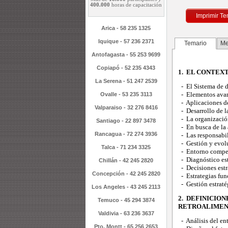
400.000
horas de capacitación
Imprimir Te
Arica - 58 235 1325
Iquique - 57 236 2371
Temario
Me
Antofagasta - 55 253 9699
Copiapó - 52 235 4343
1. EL CONTEXT
La Serena - 51 247 2539
- El Sistema de d
- Elementos avan
Ovalle - 53 235 3113
- Aplicaciones de
Valparaiso - 32 276 8416
- Desarrollo de l
- La organización
Santiago - 22 897 3478
- En busca de la 
Rancagua - 72 274 3936
- Las responsabil
- Gestión y evolu
Talca - 71 234 3325
- Entorno competi
- Diagnóstico est
Chillán - 42 245 2820
- Decisiones estr
Concepción - 42 245 2820
- Estrategias fun
- Gestión estraté
Los Angeles - 43 245 2113
2. DEFINICION
Temuco - 45 294 3874
RETROALIMEN
Valdivia - 63 236 3637
- Análisis del ent
Pto. Montt - 65 256 2653