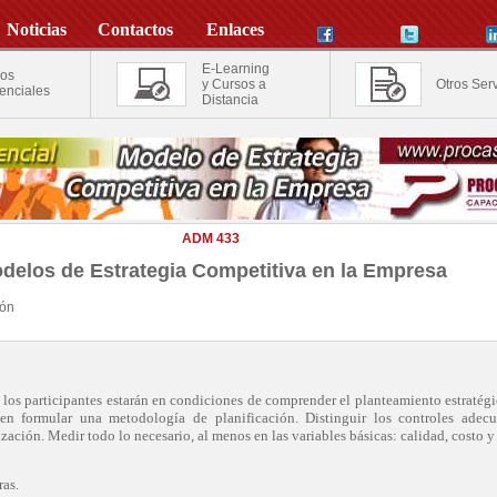
Noticias
Contactos
Enlaces
E-Learning
os
y Cursos a
Otros Serv
enciales
Distancia
ADM 433
delos de Estrategia Competitiva en la Empresa
ión
o, los participantes estarán en condiciones de comprender el planteamiento estratégi
en formular una metodología de planificación. Distinguir los controles adecu
zación. Medir todo lo necesario, al menos en las variables básicas: calidad, costo y
as.