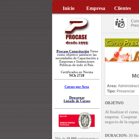
Inicio
Empresa
Clientes
Curs
Pres
Procase Capacitación
Tiene
como objetivo satisfacer las
necesidades de Capacitación a
Empresas e Instituciones
Públicas de todo el País.
Certificados en Norma
Mo
NCh 2728
Area:
Administrac
Cursos por Area
Tipo:
Presencial
Descargar
Listado de Cursos
OBJETIVO
Al finalizar el curs
empresa. Cooperar 
negocio de la organi
DURACION:
30 Hor
Más de
18.000
participantes y