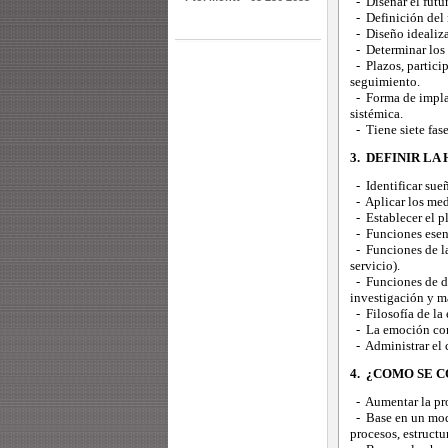
- Diseñar el futu
- Definición del 
- Diseño idealiz
- Determinar los 
- Plazos, partici
seguimiento.
- Forma de implan
sistémica.
- Tiene siete fase
3. DEFINIR LA
- Identificar sueñ
- Aplicar los medi
- Establecer el pl
- Funciones esenci
- Funciones de la 
servicio).
- Funciones de des
investigación y m
- Filosofía de la 
- La emoción com
- Administrar el 
4. ¿COMO SE 
- Aumentar la prop
- Base en un mode
procesos, estruct