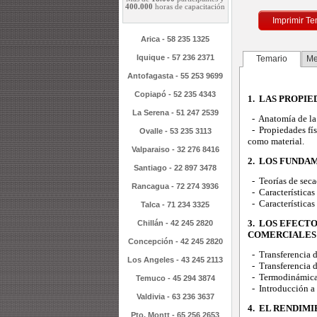
400.000
horas de capacitación
Imprimir Te
Arica - 58 235 1325
Iquique - 57 236 2371
Temario
Me
Antofagasta - 55 253 9699
Copiapó - 52 235 4343
1. LAS PROPIE
La Serena - 51 247 2539
- Anatomía de la
- Propiedades físi
Ovalle - 53 235 3113
como material.
Valparaiso - 32 276 8416
2. LOS FUNDA
Santiago - 22 897 3478
- Teorías de seca
Rancagua - 72 274 3936
- Características 
- Características d
Talca - 71 234 3325
3. LOS EFECT
Chillán - 42 245 2820
COMERCIALES 
Concepción - 42 245 2820
- Transferencia d
Los Angeles - 43 245 2113
- Transferencia d
- Termodinámica y
Temuco - 45 294 3874
- Introducción a 
Valdivia - 63 236 3637
4. EL RENDIM
Pto. Montt - 65 256 2653