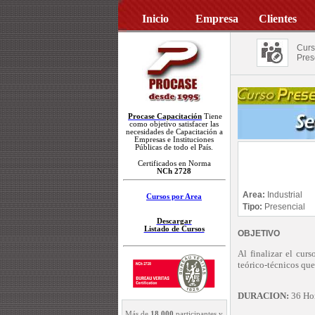
Inicio
Empresa
Clientes
Curs
Pres
Procase Capacitación
Tiene
como objetivo satisfacer las
necesidades de Capacitación a
Empresas e Instituciones
Públicas de todo el País.
Certificados en Norma
NCh 2728
Area:
Industrial
Cursos por Area
Tipo:
Presencial
Descargar
Listado de Cursos
OBJETIVO
Al finalizar el cur
teórico-técnicos que
DURACION:
36 Hor
Más de
18.000
participantes y