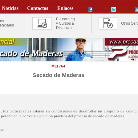
Noticias
Contactos
Enlaces
E-Learning
os
y Cursos a
Otros Serv
enciales
Distancia
MEI 764
Secado de Maderas
so, los participantes estarán en condiciones de desarrollar un conjunto de conoc
 potencien la correcta ejecución práctica del proceso de secado de maderas.
as.