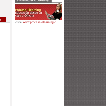
r
Visite:
www.procase-elearning.cl