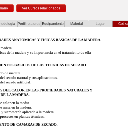
mario
todología
Perfil relatores
Equipamiento
Material
Lugar
Cotiza
DADES ANATOMICAS Y FISICAS BASICAS DE LA MADERA.
 madera.
cas de la madera y su importancia en el tratamiento de ella
MENTOS BASICOS DE LAS TECNICAS DE SECADO.
do de madera.
del secado natural y sus aplicaciones.
el secado artificial.
OS DEL CALOR EN LAS PROPIEDADES NATURALES Y
DE LA MADERA.
e calor en la medra.
e masa en la madera.
 sicrometría aplicada a la madera.
procesos en plantas térmicas.
IENTO DE CAMARAS DE SECADO.