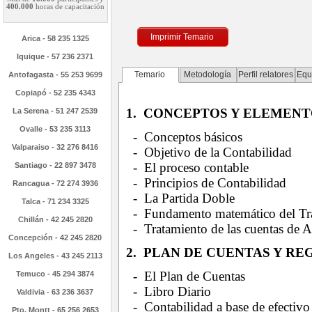
400.000
horas de capacitación
Imprimir Temario
Arica - 58 235 1325
Iquique - 57 236 2371
Temario
Metodología
Perfil relatores
Equ
Antofagasta - 55 253 9699
Copiapó - 52 235 4343
1. CONCEPTOS Y ELEMENT
La Serena - 51 247 2539
Ovalle - 53 235 3113
- Conceptos básicos
Valparaiso - 32 276 8416
- Objetivo de la Contabilidad
- El proceso contable
Santiago - 22 897 3478
- Principios de Contabilidad
Rancagua - 72 274 3936
- La Partida Doble
Talca - 71 234 3325
- Fundamento matemático del Trat
Chillán - 42 245 2820
- Tratamiento de las cuentas de Ac
Concepción - 42 245 2820
2. PLAN DE CUENTAS Y RE
Los Angeles - 43 245 2113
- El Plan de Cuentas
Temuco - 45 294 3874
- Libro Diario
Valdivia - 63 236 3637
- Contabilidad a base de efectivo
Pto. Montt - 65 256 2653