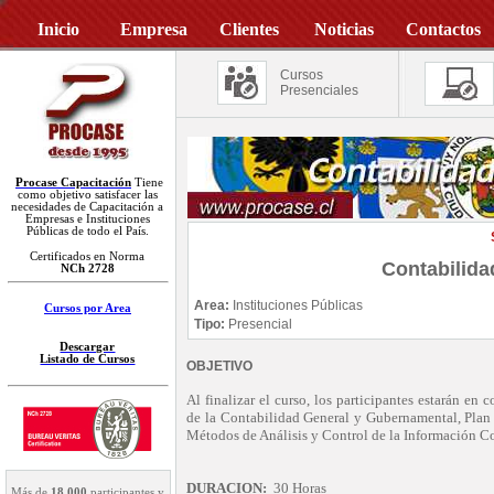
Inicio
Empresa
Clientes
Noticias
Contactos
Cursos
Presenciales
Procase Capacitación
Tiene
como objetivo satisfacer las
necesidades de Capacitación a
Empresas e Instituciones
Públicas de todo el País.
Certificados en Norma
Contabilid
NCh 2728
Area:
Instituciones Públicas
Cursos por Area
Tipo:
Presencial
Descargar
Listado de Cursos
OBJETIVO
Al finalizar el curso, los participantes estarán en
de la Contabilidad General y Gubernamental, Plan 
Métodos de Análisis y Control de la Información C
DURACION:
30 Horas
Más de
18.000
participantes y