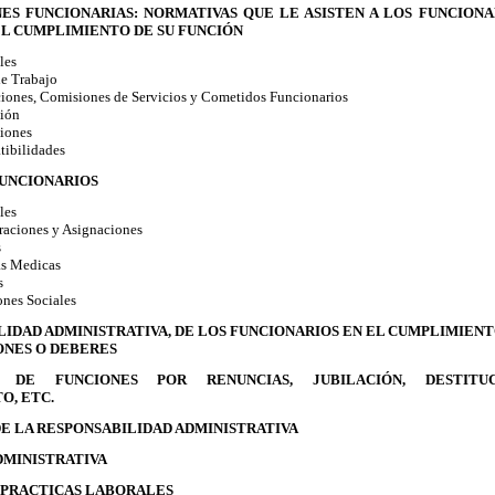
NES FUNCIONARIAS: NORMATIVAS QUE LE ASISTEN A LOS FUNCIONA
EL CUMPLIMIENTO DE SU FUNCIÓN
les
e Trabajo
iones, Comisiones de Servicios y Cometidos Funcionarios
ión
iones
tibilidades
FUNCIONARIOS
les
aciones y Asignaciones
s
as Medicas
s
ones Sociales
ILIDAD ADMINISTRATIVA, DE LOS FUNCIONARIOS EN EL CUMPLIMIENT
ONES O DEBERES
N DE FUNCIONES POR RENUNCIAS, JUBILACIÓN, DESTITUC
O, ETC.
DE LA RESPONSABILIDAD ADMINISTRATIVA
DMINISTRATIVA
S PRACTICAS LABORALES