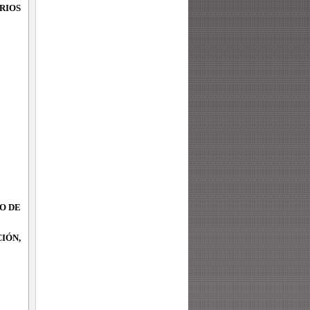
RIOS
O DE
IÓN,