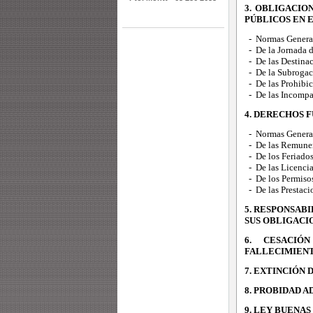
3. OBLIGACIO
PÚBLICOS EN 
- Normas Genera
- De la Jornada d
- De las Destinac
- De la Subrogac
- De las Prohibic
- De las Incompa
4. DERECHOS 
- Normas Genera
- De las Remuner
- De los Feriado
- De las Licenci
- De los Permiso
- De las Prestaci
5. RESPONSAB
SUS OBLIGACI
6. CESACIÓ
FALLECIMIENT
7. EXTINCIÓN 
8. PROBIDAD A
9. LEY BUENA