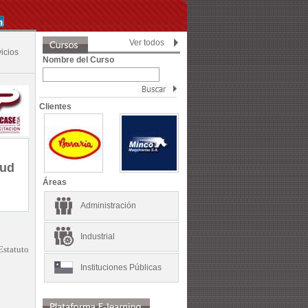
Ver todos
icios
Nombre del Curso
Clientes
lud
Áreas
Administración
Industrial
statuto
Instituciones Públicas