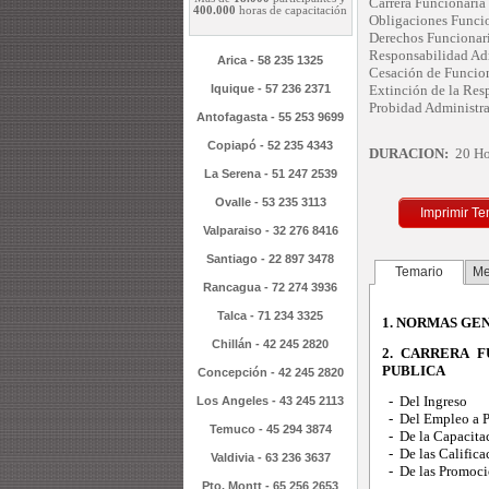
Carrera Funcionaria
400.000
horas de capacitación
Obligaciones Funcio
Derechos Funcionar
Responsabilidad Adm
Arica - 58 235 1325
Cesación de Funcio
Iquique - 57 236 2371
Extinción de la Res
Probidad Administra
Antofagasta - 55 253 9699
Copiapó - 52 235 4343
DURACION:
20 Ho
La Serena - 51 247 2539
Ovalle - 53 235 3113
Imprimir Te
Valparaiso - 32 276 8416
Santiago - 22 897 3478
Temario
Me
Rancagua - 72 274 3936
Talca - 71 234 3325
1. NORMAS GEN
Chillán - 42 245 2820
2. CARRERA 
PUBLICA
Concepción - 42 245 2820
- Del Ingreso
Los Angeles - 43 245 2113
- Del Empleo a P
Temuco - 45 294 3874
- De la Capacita
- De las Califica
Valdivia - 63 236 3637
- De las Promoci
Pto. Montt - 65 256 2653