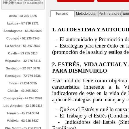
400.000
horas de capacitación
Temario
Metodología
Perfil relatores
Equ
Arica - 58 235 1325
Iquique - 57 236 2371
1. AUTOESTIMA Y AUTOCU
Antofagasta - 55 253 9699
- El autocuidado y Promoción d
Copiapó - 52 235 4343
- Estrategias para tener éxito en
La Serena - 51 247 2539
(promoción de la salud y estilos d
Ovalle - 53 235 3113
Valparaiso - 32 276 8416
2. ESTRÉS, VIDA ACTUAL
Santiago - 22 897 3478
PARA DISMINUIRLO
Rancagua - 72 274 3936
Este módulo tiene como objetivo
Talca - 71 234 3325
característica inherente a la V
Chillán - 42 245 2820
indicadores de este en la vida de 
Concepción - 42 245 2820
aplicar Estrategias para manejar y c
Los Angeles - 43 245 2113
- Qué es el Estrés y qué lo causa 
Temuco - 45 294 3874
- El Trabajo y el Estrés (Condicio
Valdivia - 63 236 3637
- Indicadores del Estrés (Sínto
Familiares).
Pto. Montt - 65 256 2653