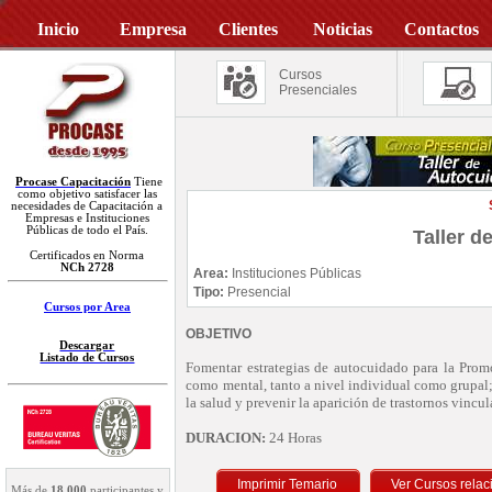
Inicio
Empresa
Clientes
Noticias
Contactos
Cursos
Presenciales
Procase Capacitación
Tiene
como objetivo satisfacer las
necesidades de Capacitación a
Empresas e Instituciones
Públicas de todo el País.
Taller d
Certificados en Norma
NCh 2728
Area:
Instituciones Públicas
Tipo:
Presencial
Cursos por Area
OBJETIVO
Descargar
Listado de Cursos
Fomentar estrategias de autocuidado para la Promo
como mental, tanto a nivel individual como grupal;
la salud y prevenir la aparición de trastornos vincul
DURACION:
24 Horas
Imprimir Temario
Más de
18.000
participantes y