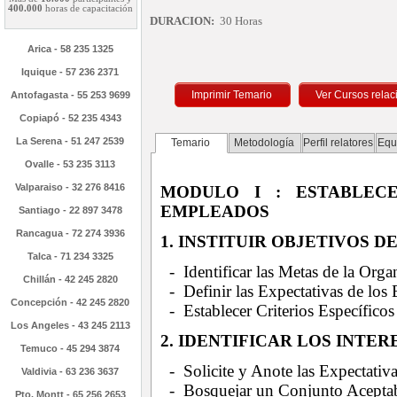
400.000
horas de capacitación
DURACION:
30 Horas
Arica - 58 235 1325
Iquique - 57 236 2371
Imprimir Temario
Antofagasta - 55 253 9699
Copiapó - 52 235 4343
La Serena - 51 247 2539
Temario
Metodología
Perfil relatores
Equ
Ovalle - 53 235 3113
Valparaiso - 32 276 8416
MODULO I : ESTABLEC
EMPLEADOS
Santiago - 22 897 3478
Rancagua - 72 274 3936
1. INSTITUIR OBJETIVOS 
Talca - 71 234 3325
- Identificar las Metas de la Orga
Chillán - 42 245 2820
- Definir las Expectativas de los 
Concepción - 42 245 2820
- Establecer Criterios Específic
Los Angeles - 43 245 2113
2. IDENTIFICAR LOS INTE
Temuco - 45 294 3874
- Solicite y Anote las Expectativ
Valdivia - 63 236 3637
- Bosquejar un Conjunto Acepta
Pto. Montt - 65 256 2653