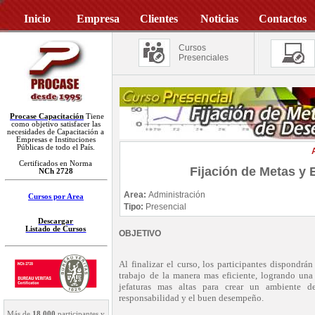
Inicio
Empresa
Clientes
Noticias
Contactos
Cursos
Presenciales
Procase Capacitación
Tiene
como objetivo satisfacer las
necesidades de Capacitación a
Empresas e Instituciones
Públicas de todo el País.
Certificados en Norma
Fijación de Metas y
NCh 2728
Area:
Administración
Cursos por Area
Tipo:
Presencial
Descargar
Listado de Cursos
OBJETIVO
Al finalizar el curso, los participantes dispondrán
trabajo de la manera mas eficiente, logrando un
jefaturas mas altas para crear un ambiente de
responsabilidad y el buen desempeño.
Más de
18.000
participantes y