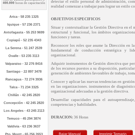
detectar el estilo personal de administración, co
400.000
horas de capacitación
realidad comenzar a trabajar para lograr un estilo c
Arica - 58 235 1325
OBJETIVOS ESPECIFICOS
Iquique - 57 236 2371
Situar y contextualizar la Gestión Directiva en el
estructural y funcional, los ámbitos organizaciona
Antofagasta - 55 253 9699
funciones y tareas.
Copiapó - 52 235 4343
Reconocer los roles que asume la Dirección en l
La Serena - 51 247 2539
fundamental de conducción estratégica y li
organizacional.
Ovalle - 53 235 3113
Adquirir instrumentos de Gestión directiva que per
Valparaiso - 32 276 8416
de los recursos puestos a su disposición, particul
Santiago - 22 897 3478
generación de ambientes favorables de trabajo, tom
Rancagua - 72 274 3936
Conocer y aplicar las nuevas tendencias en gestión 
en las organizaciones. instrumentos de diagnóstic
Talca - 71 234 3325
organizacional adecuadas a la gestión directiva.
Chillán - 42 245 2820
Desarrollar capacidades para el autoaprendizaj
Concepción - 42 245 2820
competencias y habilidades.
Los Angeles - 43 245 2113
DURACION:
36 Horas
Temuco - 45 294 3874
Valdivia - 63 236 3637
Bajar Manual
Imprimir Temario
Pto. Montt - 65 256 2653