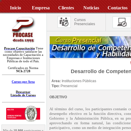
Inicio
Empresa
Clientes
Noticias
Contactos
Cursos
Presenciales
Procase Capacitación
Tiene
como objetivo satisfacer las
necesidades de Capacitación a
Empresas e Instituciones
Públicas de todo el País.
Certificados en Norma
Desarrollo de Competenc
NCh 2728
Area:
Instituciones Públicas
Cursos por Area
Tipo:
Presencial
Descargar
Listado de Cursos
OBJETIVO
Al término del curso, los participantes contarán 
desempeño efectivo en la función directiva, cons
Gobierno y la Administración Pública, en su pr
aprovechando en forma natural, las condicione
participativo, como un medio de integración perso
Más de
18.000
participantes y