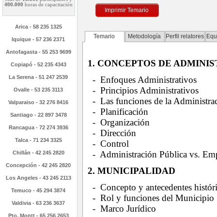
400.000
horas de capacitación
Imprimir Temario
Arica - 58 235 1325
Temario
Metodología
Perfil relatores
Equ
Iquique - 57 236 2371
Antofagasta - 55 253 9699
1. CONCEPTOS DE ADMINI
Copiapó - 52 235 4343
La Serena - 51 247 2539
- Enfoques Administrativos
- Principios Administrativos
Ovalle - 53 235 3113
- Las funciones de la Administra
Valparaiso - 32 276 8416
- Planificación
Santiago - 22 897 3478
- Organización
Rancagua - 72 274 3936
- Dirección
Talca - 71 234 3325
- Control
- Administración Pública vs. Emp
Chillán - 42 245 2820
Concepción - 42 245 2820
2. MUNICIPALIDAD
Los Angeles - 43 245 2113
- Concepto y antecedentes histór
Temuco - 45 294 3874
- Rol y funciones del Municipio
Valdivia - 63 236 3637
- Marco Jurídico
Pto. Montt - 65 256 2653