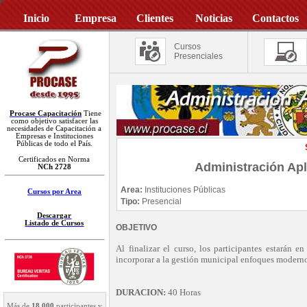
Inicio
Empresa
Clientes
Noticias
Contactos
Cursos
Presenciales
Procase Capacitación
Tiene
como objetivo satisfacer las
necesidades de Capacitación a
Empresas e Instituciones
Públicas de todo el País.
Certificados en Norma
Administración Apl
NCh 2728
Area:
Instituciones Públicas
Cursos por Area
Tipo:
Presencial
Descargar
Listado de Cursos
OBJETIVO
Al finalizar el curso, los participantes estarán e
incorporar a la gestión municipal enfoques modern
DURACION:
40 Horas
Más de
18.000
participantes y