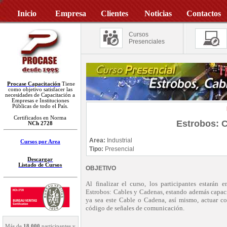
Inicio
Empresa
Clientes
Noticias
Contactos
Cursos
Presenciales
Procase Capacitación
Tiene
como objetivo satisfacer las
necesidades de Capacitación a
Empresas e Instituciones
Públicas de todo el País.
Certificados en Norma
Estrobos: 
NCh 2728
Area:
Industrial
Cursos por Area
Tipo:
Presencial
Descargar
Listado de Cursos
OBJETIVO
Al finalizar el curso, los participantes estarán
Estrobos: Cables y Cadenas, estando además capaci
ya sea este Cable o Cadena, así mismo, actuar c
código de señales de comunicación.
Más de
18.000
participantes y