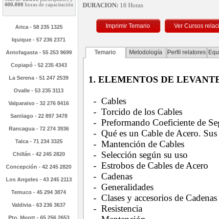
DURACION:
18 Horas
400.000
horas de capacitación
Imprimir Temario
Arica - 58 235 1325
Iquique - 57 236 2371
Temario
Metodología
Perfil relatores
Equ
Antofagasta - 55 253 9699
Copiapó - 52 235 4343
1. ELEMENTOS DE LEVANT
La Serena - 51 247 2539
Ovalle - 53 235 3113
- Cables
Valparaiso - 32 276 8416
- Torcido de los Cables
Santiago - 22 897 3478
- Preformando Coeficiente de Se
Rancagua - 72 274 3936
- Qué es un Cable de Acero. Sus t
Talca - 71 234 3325
- Mantención de Cables
- Selección según su uso
Chillán - 42 245 2820
- Estrobos de Cables de Acero
Concepción - 42 245 2820
- Cadenas
Los Angeles - 43 245 2113
- Generalidades
Temuco - 45 294 3874
- Clases y accesorios de Cadenas
Valdivia - 63 236 3637
- Resistencia
Pto. Montt - 65 256 2653