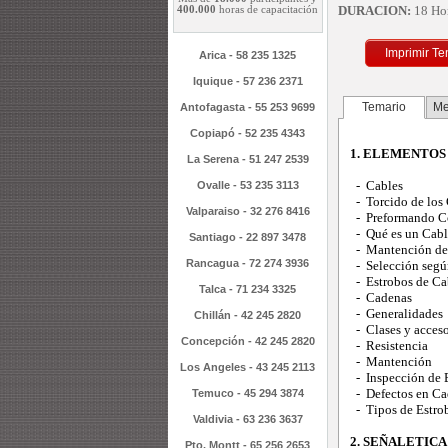
DURACION:
18 Ho
400.000
horas de capacitación
Imprimir Te
Arica - 58 235 1325
Iquique - 57 236 2371
Temario
Me
Antofagasta - 55 253 9699
Copiapó - 52 235 4343
1. ELEMENTOS
La Serena - 51 247 2539
- Cables
Ovalle - 53 235 3113
- Torcido de los 
Valparaiso - 32 276 8416
- Preformando Co
- Qué es un Cable 
Santiago - 22 897 3478
- Mantención de
Rancagua - 72 274 3936
- Selección segú
- Estrobos de Ca
Talca - 71 234 3325
- Cadenas
- Generalidades
Chillán - 42 245 2820
- Clases y acceso
Concepción - 42 245 2820
- Resistencia
- Mantención
Los Angeles - 43 245 2113
- Inspección de 
- Defectos en Ca
Temuco - 45 294 3874
- Tipos de Estro
Valdivia - 63 236 3637
2. SEÑALETIC
Pto. Montt - 65 256 2653