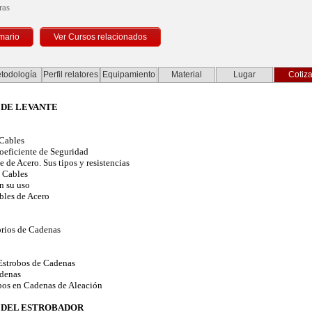
ras
mario
todología
Perfil relatores
Equipamiento
Material
Lugar
Cotiza
 DE LEVANTE
Cables
eficiente de Seguridad
de Acero. Sus tipos y resistencias
 Cables
n su uso
bles de Acero
rios de Cadenas
Estrobos de Cadenas
denas
bos en Cadenas de Aleación
A DEL ESTROBADOR