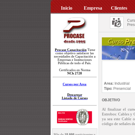
Inicio
Empresa
Clientes
Curs
Pres
Procase Capacitación
Tiene
como objetivo satisfacer las
necesidades de Capacitación a
Empresas e Instituciones
Públicas de todo el País.
Certificados en Norma
NCh 2728
Area:
Industrial
Cursos por Area
Tipo:
Presencial
Descargar
Listado de Cursos
OBJETIVO
Al finalizar el cur
Estrobos: Cables y 
ya sea este Cable 
código de señales d
Más de
18.000
participantes y