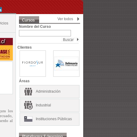
Ver todos
icios
Nombre del Curso
Clientes
Áreas
Administración
Industrial
gura los
decuado,
Instituciones Públicas
uerdo al