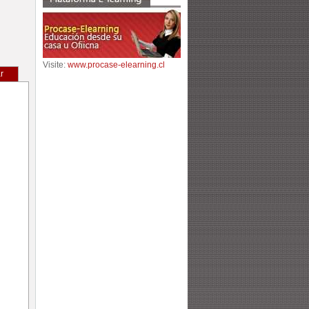
Visite:
www.procase-elearning.cl
r