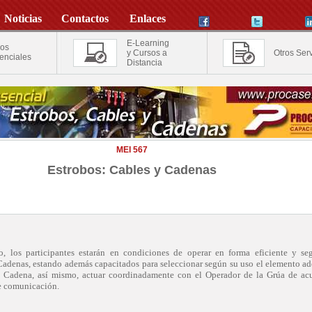
Noticias
Contactos
Enlaces
E-Learning
os
y Cursos a
Otros Serv
enciales
Distancia
MEI 567
Estrobos: Cables y Cadenas
so, los participantes estarán en condiciones de operar en forma eficiente y se
Cadenas, estando además capacitados para seleccionar según su uso el elemento a
o Cadena, así mismo, actuar coordinadamente con el Operador de la Grúa de ac
e comunicación.