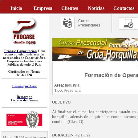
Inicio
Empresa
Clientes
Noticias
Contactos
Cursos
Presenciales
Procase Capacitación
Tiene
como objetivo satisfacer las
necesidades de Capacitación a
Empresas e Instituciones
Públicas de todo el País.
Certificados en Norma
Formación de Opera
NCh 2728
Area:
Industrial
Cursos por Area
Tipo:
Presencial
Descargar
Listado de Cursos
OBJETIVO
Al finalizar el curso, los participantes estarán 
horquilla, además de adquirir los conocimientos 
conducir (Clase D).
DURACION:
42 Horas
Más de
18.000
participantes y