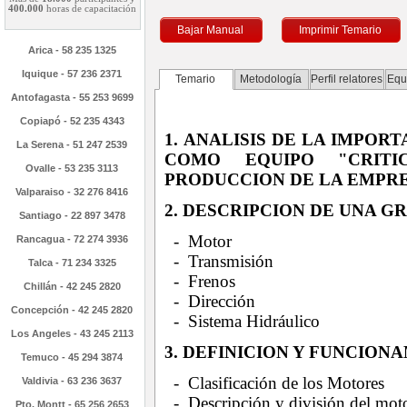
400.000
horas de capacitación
Bajar Manual
Imprimir Temario
Arica - 58 235 1325
Iquique - 57 236 2371
Temario
Metodología
Perfil relatores
Equ
Antofagasta - 55 253 9699
Copiapó - 52 235 4343
1. ANALISIS DE LA IMPOR
La Serena - 51 247 2539
COMO EQUIPO "CRIT
Ovalle - 53 235 3113
PRODUCCION DE LA EMPR
Valparaiso - 32 276 8416
2. DESCRIPCION DE UNA 
Santiago - 22 897 3478
- Motor
Rancagua - 72 274 3936
- Transmisión
Talca - 71 234 3325
- Frenos
Chillán - 42 245 2820
- Dirección
Concepción - 42 245 2820
- Sistema Hidráulico
Los Angeles - 43 245 2113
3. DEFINICION Y FUNCIO
Temuco - 45 294 3874
- Clasificación de los Motores
Valdivia - 63 236 3637
- Descripción y división del mot
Pto. Montt - 65 256 2653