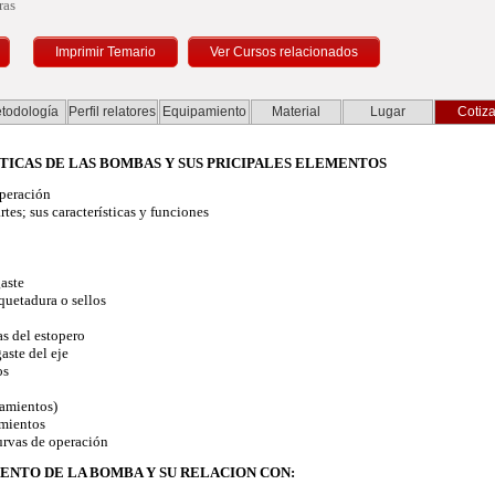
ras
Imprimir Temario
todología
Perfil relatores
Equipamiento
Material
Lugar
Cotiza
STICAS DE LAS BOMBAS Y SUS PRICIPALES ELEMENTOS
peración
es; sus características y funciones
aste
uetadura o sellos
 del estopero
ste del eje
os
amientos)
mientos
rvas de operación
IENTO DE LA BOMBA Y SU RELACION CON: