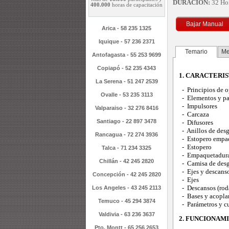
DURACION:
32 Ho
400.000
horas de capacitación
Bajar Manual
Arica - 58 235 1325
Iquique - 57 236 2371
Temario
Me
Antofagasta - 55 253 9699
Copiapó - 52 235 4343
1. CARACTERI
La Serena - 51 247 2539
- Principios de o
Ovalle - 53 235 3113
- Elementos y part
- Impulsores
Valparaiso - 32 276 8416
- Carcaza
Santiago - 22 897 3478
- Difusores
- Anillos de desg
Rancagua - 72 274 3936
- Estopero empaq
- Estopero
Talca - 71 234 3325
- Empaquetaduras
Chillán - 42 245 2820
- Camisa de desga
- Ejes y descans
Concepción - 42 245 2820
- Ejes
- Descansos (rod
Los Angeles - 43 245 2113
- Bases y acopla
Temuco - 45 294 3874
- Parámetros y cu
Valdivia - 63 236 3637
2. FUNCIONAM
Pto. Montt - 65 256 2653