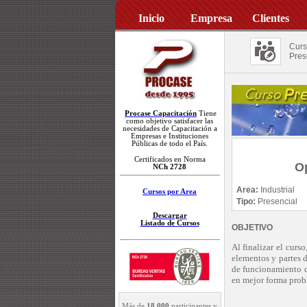
Inicio
Empresa
Clientes
Curs
Pres
Procase Capacitación
Tiene
como objetivo satisfacer las
necesidades de Capacitación a
Empresas e Instituciones
Públicas de todo el País.
Certificados en Norma
O
NCh 2728
Area:
Industrial
Cursos por Area
Tipo:
Presencial
Descargar
Listado de Cursos
OBJETIVO
Al finalizar el curs
elementos y partes 
de funcionamiento d
en mejor forma prob
Más de
18.000
participantes y