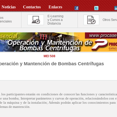
Noticias
Contactos
Enlaces
E-Learning
os
y Cursos a
Otros Serv
enciales
Distancia
MEI 508
peración y Mantención de Bombas Centrífugas
o, los participantes estarán en condiciones de conocer las funciones y característica
de una bomba; Interpretar parámetros y curvas de operación, relacionándolos con e
e la máquina y de la instalación; Además podrán aplicar los conocimientos para 
lemas de mantención.