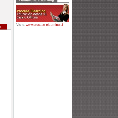
Visite:
www.procase-elearning.cl
r