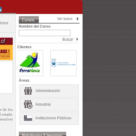
Ver todos
icios
Nombre del Curso
Clientes
Áreas
Administración
Industrial
s de los
l estado
Instituciones Públicas
resolver