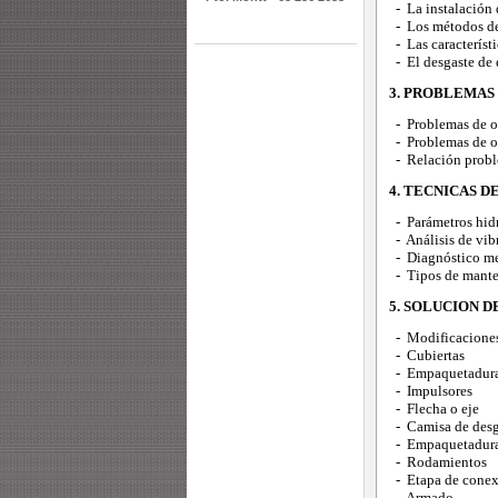
- La instalación 
- Los métodos de
- Las característ
- El desgaste de 
3. PROBLEMAS
- Problemas de or
- Problemas de o
- Relación proble
4. TECNICAS 
- Parámetros hidr
- Análisis de vib
- Diagnóstico me
- Tipos de manten
5. SOLUCION D
- Modificaciones 
- Cubiertas
- Empaquetadur
- Impulsores
- Flecha o eje
- Camisa de desga
- Empaquetaduras
- Rodamientos
- Etapa de conex
- Armado