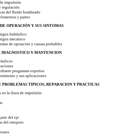
de impulsión
 regulación
icas del fluido bombeado
elementos y partes
 DE OPERACIÓN Y SUS SINTOMAS
igen hidráulico
rigen mecánico
mas de operación y causas probables
DE DIAGNOSTICO Y MANTENCION
áulicos
raciones
diante programas expertos
imiento y sus aplicaciones
E PROBLEMAS TIPICOS, REPARACION Y PRACTICAS
en la línea de impulsión
as
ste del eje
 del estopero
iones