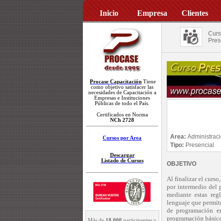
Inicio
Empresa
Clientes
Curs
Pres
Procase Capacitación
Tiene
como objetivo satisfacer las
necesidades de Capacitación a
Empresas e Instituciones
Públicas de todo el País.
Certificados en Norma
NCh 2728
Area:
Administrac
Cursos por Area
Tipo:
Presencial
Descargar
Listado de Cursos
OBJETIVO
Al finalizar el curs
por intermedio del 
mediante estas reg
lenguaje que permit
de programación en
programación básica
Más de
18.000
participantes y