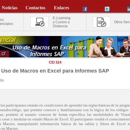
Noticias
Contactos
Enlaces
E-Learning
os
y Cursos a
Otros Serv
enciales
Distancia
CEI 324
Uso de Macros en Excel para Informes SAP
ión
o, los participantes estarán en condiciones de aprender las reglas básicas de la progr
pseudocódigo, que permite conocer y familiarizarse con la lógica de los códigos 
las, permitir al usuario conocer de forma específica las modalidades de Visua
e crear y modular en estado Macro de Excel. El participante tendrá el conocimient
 Macros, manipulando información básica de las tablas y libros de Excel m
 en Macros.