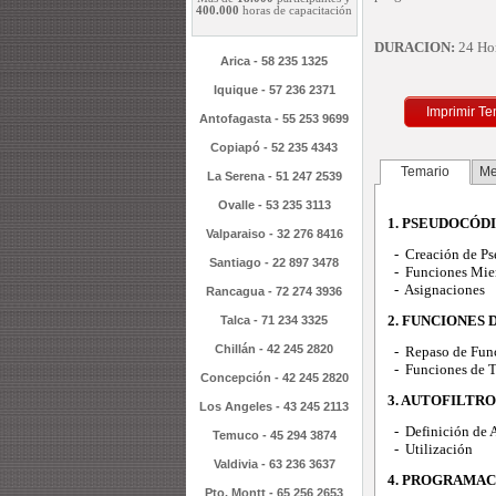
400.000
horas de capacitación
DURACION:
24 Ho
Arica - 58 235 1325
Iquique - 57 236 2371
Imprimir Te
Antofagasta - 55 253 9699
Copiapó - 52 235 4343
Temario
Me
La Serena - 51 247 2539
Ovalle - 53 235 3113
1. PSEUDOCÓD
Valparaiso - 32 276 8416
- Creación de P
Santiago - 22 897 3478
- Funciones Mient
- Asignaciones
Rancagua - 72 274 3936
2. FUNCIONES 
Talca - 71 234 3325
Chillán - 42 245 2820
- Repaso de Fun
- Funciones de T
Concepción - 42 245 2820
3. AUTOFILTRO
Los Angeles - 43 245 2113
- Definición de A
Temuco - 45 294 3874
- Utilización
Valdivia - 63 236 3637
4. PROGRAMAC
Pto. Montt - 65 256 2653