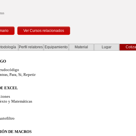
ras
mario
todología
Perfil relatores
Equipamiento
Material
Lugar
Cotiza
IGO
seudocódigo
ras, Para, Si, Repetir
DE EXCEL
ciones
exto y Matemáticas
utofiltro
IÓN DE MACROS