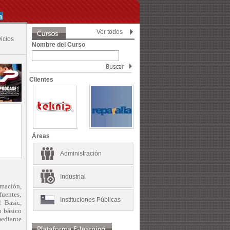
Ver todos
icios
Nombre del Curso
Clientes
Áreas
Administración
Industrial
amación,
fuentes,
Instituciones Públicas
l Basic,
o básico
ediante