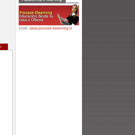
Visite:
www.procase-elearning.cl
r