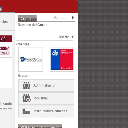
Ver todos
icios
Nombre del Curso
Clientes
Áreas
Administración
Industrial
ilizando
bases de
Instituciones Públicas