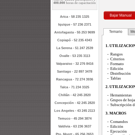
400.000
horas de capacitación
Bajar Manual
Arica - 58 235 1325
Iquique - 57 236 2371
Temario
Me
Antofagasta - 55 253 9699
Copiapó - 52 235 4343
1. UTILIZACIO
La Serena - 51 247 2539
- Rangos
Ovalle - 53 235 3113
- Criterios
- Formato
Valparaiso - 32 276 8416
- Edición
Santiago - 22 897 3478
- Distribución
- Tablas
Rancagua - 72 274 3936
2. UTILIZACIO
Talca - 71 234 3325
- Herramientas
Chillán - 42 245 2820
- Grupos de hojas
Concepción - 42 245 2820
- Subscripción de
Los Angeles - 43 245 2113
3. MACROS
Temuco - 45 294 3874
- Comandos
- Edición
Valdivia - 63 236 3637
- Ejecución
Pto. Montt - 65 256 2653