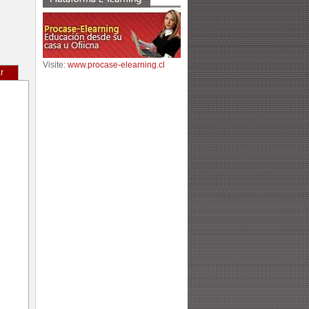
Visite:
www.procase-elearning.cl
r