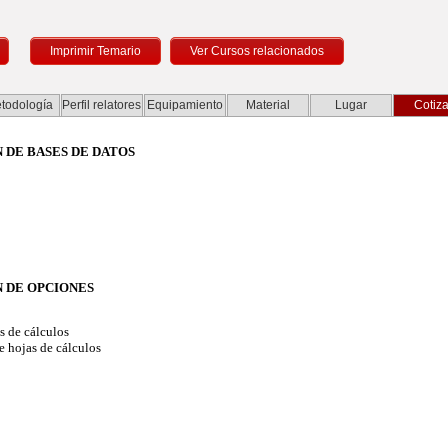
Imprimir Temario
todología
Perfil relatores
Equipamiento
Material
Lugar
Cotiza
N DE BASES DE DATOS
N DE OPCIONES
 de cálculos
 hojas de cálculos