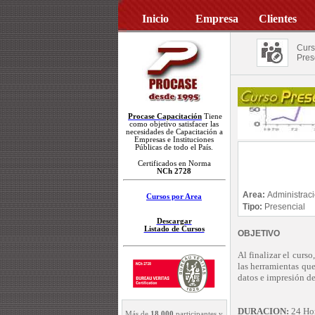
Inicio
Empresa
Clientes
Curs
Pres
Procase Capacitación
Tiene
como objetivo satisfacer las
necesidades de Capacitación a
Empresas e Instituciones
Públicas de todo el País.
Certificados en Norma
NCh 2728
Area:
Administrac
Cursos por Area
Tipo:
Presencial
Descargar
Listado de Cursos
OBJETIVO
Al finalizar el curs
las herramientas que
datos e impresión de
DURACION:
24 Ho
Más de
18.000
participantes y