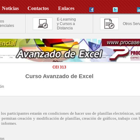
Noticias
Contactos
Enlaces
E-Learning
os
y Cursos a
Otros Serv
enciales
Distancia
CEI 313
Curso Avanzado de Excel
ión
o, los participantes estarán en condiciones de hacer uso de planillas electrónicas, ut
 permitan creación y modificación de planillas, creación de gráficos, trabajo con 
 informes.
ras