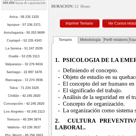
400.000
horas de capacitación
DURACION:
12 Horas.
Arica - 58 235 1325
Imprimir Temario
Iquique - 57 236 2371
Antofagasta - 55 253 9699
Temario
Metodología
Perfil relatores
Equ
Copiapó - 52 235 4343
La Serena - 51 247 2539
Ovalle - 53 235 3113
1. PSICOLOGIA DE LA EME
Valparaiso - 32 276 8416
- Definiendo el concepto.
Santiago - 22 897 3478
- Objeto de estudio en su quehace
Rancagua - 72 274 3936
- El concepto del ser humano en e
Talca - 71 234 3325
- El significado del trabajo.
Chillán - 42 245 2820
- Análisis de la seguridad en el tr
- Concepto de organización.
Concepción - 42 245 2820
- La organización como sistema s
Los Angeles - 43 245 2113
Temuco - 45 294 3874
2. CULTURA PREVENTIV
LABORAL.
Valdivia - 63 236 3637
Pto. Montt - 65 256 2653