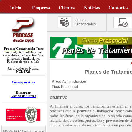
Inicio
Empresa
Clientes
Noticias
Contactos
Cursos
Presenciales
Procase Capacitación
Tiene
como objetivo satisfacer las
necesidades de Capacitación a
Empresas e Instituciones
Públicas de todo el País.
Certificados en Norma
Planes de Tratamie
NCh 2728
Area:
Administración
Cursos por Area
Tipo:
Presencial
Descargar
Listado de Cursos
OBJETIVO
Al finalizar el curso, los participantes estarán e
prácticas que le permitan al trabajador tomar con
todas las áreas de la organización, teniendo com
materia de detección, protección y prevención de s
conducta adecuada de reacción frente a un posible
Más de
18.000
participantes y