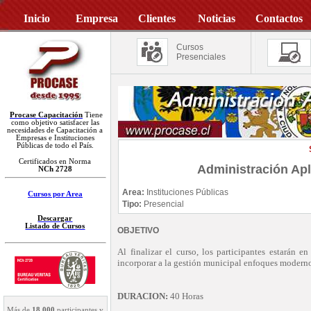
Inicio
Empresa
Clientes
Noticias
Contactos
Cursos
Presenciales
Procase Capacitación
Tiene
como objetivo satisfacer las
necesidades de Capacitación a
Empresas e Instituciones
Públicas de todo el País.
Certificados en Norma
Administración Apl
NCh 2728
Area:
Instituciones Públicas
Cursos por Area
Tipo:
Presencial
Descargar
Listado de Cursos
OBJETIVO
Al finalizar el curso, los participantes estarán e
incorporar a la gestión municipal enfoques modern
DURACION:
40 Horas
Más de
18.000
participantes y