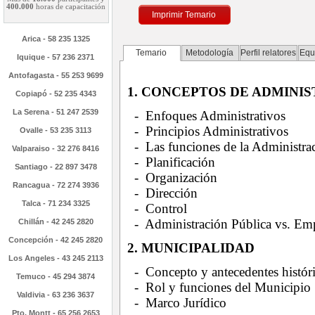
400.000
horas de capacitación
Imprimir Temario
Arica - 58 235 1325
Temario
Metodología
Perfil relatores
Equ
Iquique - 57 236 2371
Antofagasta - 55 253 9699
1. CONCEPTOS DE ADMINI
Copiapó - 52 235 4343
La Serena - 51 247 2539
- Enfoques Administrativos
- Principios Administrativos
Ovalle - 53 235 3113
- Las funciones de la Administra
Valparaiso - 32 276 8416
- Planificación
Santiago - 22 897 3478
- Organización
Rancagua - 72 274 3936
- Dirección
Talca - 71 234 3325
- Control
- Administración Pública vs. Emp
Chillán - 42 245 2820
Concepción - 42 245 2820
2. MUNICIPALIDAD
Los Angeles - 43 245 2113
- Concepto y antecedentes histór
Temuco - 45 294 3874
- Rol y funciones del Municipio
Valdivia - 63 236 3637
- Marco Jurídico
Pto. Montt - 65 256 2653