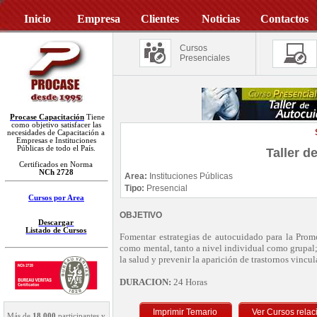
Inicio
Empresa
Clientes
Noticias
Contactos
Cursos
Presenciales
Procase Capacitación
Tiene
como objetivo satisfacer las
necesidades de Capacitación a
Empresas e Instituciones
Públicas de todo el País.
Taller d
Certificados en Norma
NCh 2728
Area:
Instituciones Públicas
Tipo:
Presencial
Cursos por Area
OBJETIVO
Descargar
Listado de Cursos
Fomentar estrategias de autocuidado para la Promo
como mental, tanto a nivel individual como grupal;
la salud y prevenir la aparición de trastornos vincul
DURACION:
24 Horas
Imprimir Temario
Más de
18.000
participantes y