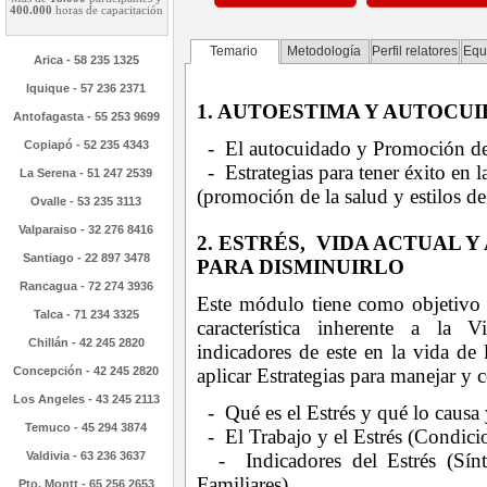
400.000
horas de capacitación
Temario
Metodología
Perfil relatores
Equ
Arica - 58 235 1325
Iquique - 57 236 2371
1. AUTOESTIMA Y AUTOCU
Antofagasta - 55 253 9699
- El autocuidado y Promoción d
Copiapó - 52 235 4343
- Estrategias para tener éxito en
La Serena - 51 247 2539
(promoción de la salud y estilos d
Ovalle - 53 235 3113
Valparaiso - 32 276 8416
2. ESTRÉS, VIDA ACTUAL
Santiago - 22 897 3478
PARA DISMINUIRLO
Rancagua - 72 274 3936
Este módulo tiene como objetivo
Talca - 71 234 3325
característica inherente a la V
Chillán - 42 245 2820
indicadores de este en la vida de 
Concepción - 42 245 2820
aplicar Estrategias para manejar y c
Los Angeles - 43 245 2113
- Qué es el Estrés y qué lo causa 
Temuco - 45 294 3874
- El Trabajo y el Estrés (Condicio
Valdivia - 63 236 3637
- Indicadores del Estrés (Sínto
Familiares).
Pto. Montt - 65 256 2653