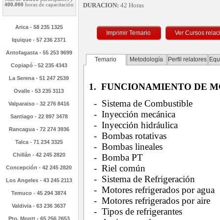
DURACION:
42 Horas
400.000
horas de capacitación
Arica - 58 235 1325
Imprimir Temario
Iquique - 57 236 2371
Antofagasta - 55 253 9699
Temario
Metodología
Perfil relatores
Equ
Copiapó - 52 235 4343
La Serena - 51 247 2539
1. FUNCIONAMIENTO DE M
Ovalle - 53 235 3113
-
Sistema de Combustible
Valparaiso - 32 276 8416
- Inyección mecánica
Santiago - 22 897 3478
- Inyección hidráulica
Rancagua - 72 274 3936
- Bombas rotativas
Talca - 71 234 3325
- Bombas lineales
Chillán - 42 245 2820
- Bomba PT
- Riel común
Concepción - 42 245 2820
- Sistema de Refrigeración
Los Angeles - 43 245 2113
- Motores refrigerados por agua
Temuco - 45 294 3874
- Motores refrigerados por aire
Valdivia - 63 236 3637
- Tipos de refrigerantes
Pto. Montt - 65 256 2653