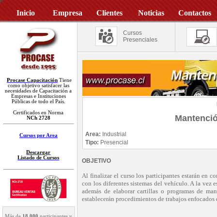
Inicio
Empresa
Clientes
Noticias
Contactos
Cursos
Presenciales
Procase Capacitación
Tiene
como objetivo satisfacer las
necesidades de Capacitación a
Empresas e Instituciones
Públicas de todo el País.
Certificados en Norma
Mantenci
NCh 2728
Area:
Industrial
Cursos por Area
Tipo:
Presencial
Descargar
Listado de Cursos
OBJETIVO
Al finalizar el curso los participantes estarán en c
con los diferentes sistemas del vehículo. A la vez 
además de elaborar cartillas o programas de man
establecerán procedimientos de trabajos enfocados 
Más de
18.000
participantes y