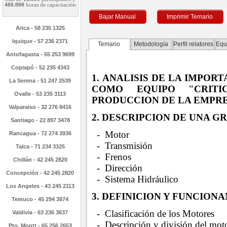
400.000
horas de capacitación
Bajar Manual
Imprimir Temario
Arica - 58 235 1325
Iquique - 57 236 2371
Temario
Metodología
Perfil relatores
Equ
Antofagasta - 55 253 9699
Copiapó - 52 235 4343
1. ANALISIS DE LA IMPOR
La Serena - 51 247 2539
COMO EQUIPO "CRIT
Ovalle - 53 235 3113
PRODUCCION DE LA EMPR
Valparaiso - 32 276 8416
2. DESCRIPCION DE UNA 
Santiago - 22 897 3478
- Motor
Rancagua - 72 274 3936
- Transmisión
Talca - 71 234 3325
- Frenos
Chillán - 42 245 2820
- Dirección
Concepción - 42 245 2820
- Sistema Hidráulico
Los Angeles - 43 245 2113
3. DEFINICION Y FUNCIO
Temuco - 45 294 3874
- Clasificación de los Motores
Valdivia - 63 236 3637
- Descripción y división del mot
Pto. Montt - 65 256 2653