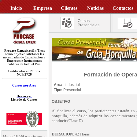
Inicio
Empresa
Clientes
Noticias
Contactos
Cursos
Presenciales
Procase Capacitación
Tiene
como objetivo satisfacer las
necesidades de Capacitación a
Empresas e Instituciones
Públicas de todo el País.
Certificados en Norma
Formación de Opera
NCh 2728
Area:
Industrial
Cursos por Area
Tipo:
Presencial
Descargar
Listado de Cursos
OBJETIVO
Al finalizar el curso, los participantes estarán 
horquilla, además de adquirir los conocimientos 
conducir (Clase D).
DURACION:
42 Horas
Más de
18.000
participantes y