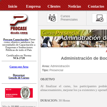
Inicio
Empresa
Clientes
Noticias
Contactos
Cursos
Presenciales
Procase Capacitación
Tiene
como objetivo satisfacer las
necesidades de Capacitación a
Empresas e Instituciones
Públicas de todo el País.
Certificados en Norma
Administración de Bod
NCh 2728
Area:
Administración
Cursos por Area
Tipo:
Presencial
Descargar
Listado de Cursos
OBJETIVO
Al finalizar el curso, los participantes podr
almacenamiento, mejorar los ya existentes y operar
DURACION:
30 Horas
Más de
18.000
participantes y