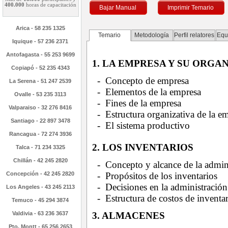
400.000
horas de capacitación
Bajar Manual
Imprimir Temario
Arica - 58 235 1325
Temario
Metodología
Perfil relatores
Equ
Iquique - 57 236 2371
Antofagasta - 55 253 9699
1. LA EMPRESA Y SU ORGA
Copiapó - 52 235 4343
- Concepto de empresa
La Serena - 51 247 2539
- Elementos de la empresa
Ovalle - 53 235 3113
- Fines de la empresa
Valparaiso - 32 276 8416
- Estructura organizativa de la e
Santiago - 22 897 3478
- El sistema productivo
Rancagua - 72 274 3936
2. LOS INVENTARIOS
Talca - 71 234 3325
Chillán - 42 245 2820
- Concepto y alcance de la admini
Concepción - 42 245 2820
- Propósitos de los inventarios
- Decisiones en la administración
Los Angeles - 43 245 2113
- Estructura de costos de inventa
Temuco - 45 294 3874
Valdivia - 63 236 3637
3. ALMACENES
Pto. Montt - 65 256 2653