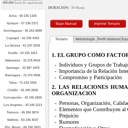
400.000
horas de capacitación
DURACION:
30 Horas
Arica - 58 235 1325
Iquique - 57 236 2371
Bajar Manual
Imprimir Temario
Antofagasta - 55 253 9699
Copiapó - 52 235 4343
Temario
Metodología
Perfil relatores
Equ
La Serena - 51 247 2539
Ovalle - 53 235 3113
1. EL GRUPO COMO FACTO
Valparaiso - 32 276 8416
- Individuos y Grupos de Trabaj
Santiago - 22 897 3478
- Importancia de la Relación Inte
Rancagua - 72 274 3936
- Compromiso y Participación
Talca - 71 234 3325
2. LAS RELACIONES HUMA
Chillán - 42 245 2820
ORGANIZACION
Concepción - 42 245 2820
- Personas, Organización, Calida
Los Angeles - 43 245 2113
- Elementos que Contribuyen al 
Temuco - 45 294 3874
- Prejuicio
Valdivia - 63 236 3637
- Rumores
Pto. Montt - 65 256 2653