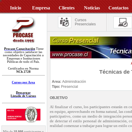
Inicio
Empresa
Clientes
Noticias
Contactos
Cursos
Presenciales
Procase Capacitación
Tiene
como objetivo satisfacer las
necesidades de Capacitación a
Empresas e Instituciones
Públicas de todo el País.
Certificados en Norma
Técnicas de 
NCh 2728
Area:
Administración
Cursos por Area
Tipo:
Presencial
Descargar
Listado de Cursos
OBJETIVO
Al finalizar el curso, los participantes estarán en
en equipo, aprovechando en forma natural, las condi
participativo, como un medio de integración perso
de detectar el estilo personal de administración, 
realidad comenzar a trabajar para lograr un estilo c
Más de
18.000
participantes y