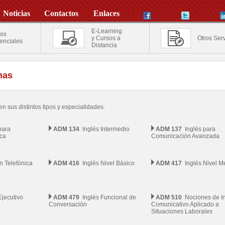
Noticias
Contactos
Enlaces
E-Learning
os
y Cursos a
Otros Serv
enciales
Distancia
mas
n sus distintos tipos y especialidades.
para
ADM 134
Inglés Intermedio
ADM 137
Inglés para
ca
Comunicación Avanzada
 Telefónica
ADM 416
Inglés Nivel Básico
ADM 417
Inglés Nivel M
jecutivo
ADM 479
Inglés Funcional de
ADM 510
Nociones de In
Conversación
Comunicativo Aplicado a
Situaciones Laborales