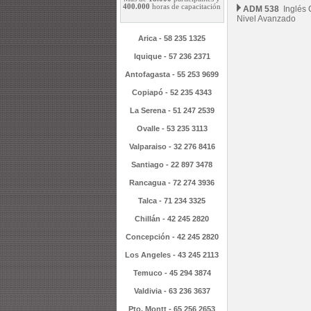
400.000
horas de capacitación
ADM 538
Inglés 
Nivel Avanzado
Arica - 58 235 1325
Iquique - 57 236 2371
Antofagasta - 55 253 9699
Copiapó - 52 235 4343
La Serena - 51 247 2539
Ovalle - 53 235 3113
Valparaiso - 32 276 8416
Santiago - 22 897 3478
Rancagua - 72 274 3936
Talca - 71 234 3325
Chillán - 42 245 2820
Concepción - 42 245 2820
Los Angeles - 43 245 2113
Temuco - 45 294 3874
Valdivia - 63 236 3637
Pto. Montt - 65 256 2653