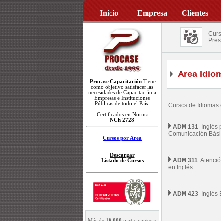
Inicio
Empresa
Clientes
Curs
Pres
Area Idio
Procase Capacitación
Tiene
como objetivo satisfacer las
necesidades de Capacitación a
Empresas e Instituciones
Públicas de todo el País.
Cursos de Idiomas e
Certificados en Norma
NCh 2728
ADM 131
Inglés 
Comunicación Bási
Cursos por Area
Descargar
ADM 311
Atención
Listado de Cursos
en Inglés
ADM 423
Inglés E
Más de
18.000
participantes y